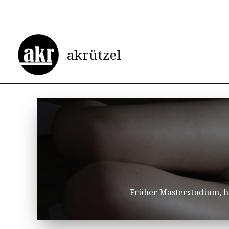
Zum
Inhalt
springen
akrützel
Früher Masterstudium, he