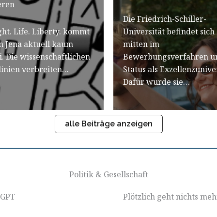
eren
Die Friedrich-Schiller-
ght. Life. Liberty. kommt
Universität befindet sich
n Jena aktuell kaum
mitten im
i. Die wissenschaftlichen
Bewerbungsverfahren u
llinien verbreiten…
Status als Exzellenzuniver
Dafür wurde sie…
alle Beiträge anzeigen
Politik & Gesellschaft
-GPT
Plötzlich geht nichts meh