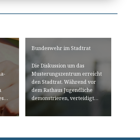
Bundeswehr im Stadtrat
Die Diskussion um das
ma-
Musterungszentrum erreicht
den Stadtrat. Während vor
n
dem Rathaus Jugendliche
 es…
demonstrieren, verteidigt…