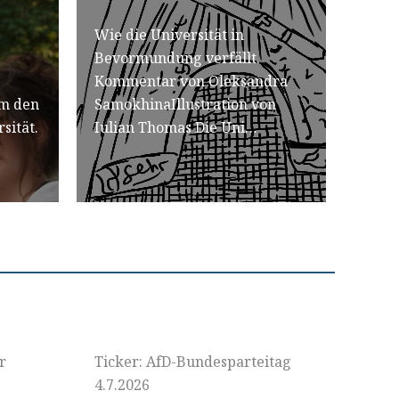
Wie die Universität in
Bevormundung verfällt.
Kommentar von Oleksandra
m den
SamokhinaIllustration von
sität.
Iulian Thomas Die Uni…
r
Ticker: AfD-Bundesparteitag
4.7.2026