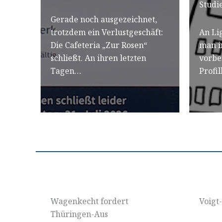
Studi
Gerade noch ausgezeichnet,
trotzdem ein Verlustgeschäft:
An Li
Die Cafeteria „Zur Rosen“
man i
schließt. An ihren letzten
vorbe
Tagen…
Profi
Wagenkecht fordert
Voigt
Thüringen-Aus