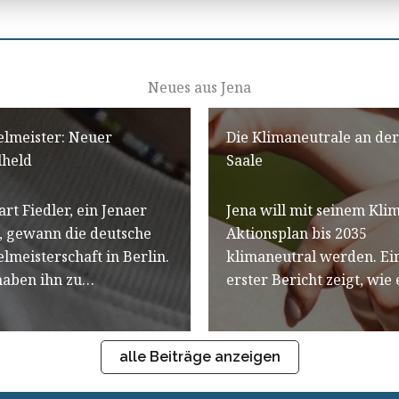
Neues aus Jena
elmeister: Neuer
Die Klimaneutrale an der
lheld
Saale
rt Fiedler, ein Jenaer
Jena will mit seinem Kli
, gewann die deutsche
Aktionsplan bis 2035
elmeisterschaft in Berlin.
klimaneutral werden. Ei
haben ihn zu…
erster Bericht zeigt, wie
alle Beiträge anzeigen