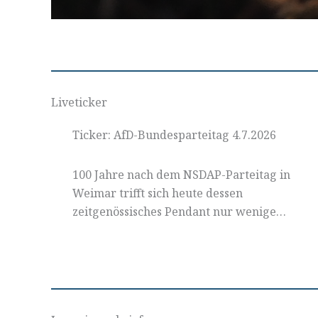
Liveticker
Ticker: AfD-Bundesparteitag 4.7.2026
100 Jahre nach dem NSDAP-Parteitag in
Weimar trifft sich heute dessen
zeitgenössisches Pendant nur wenige…