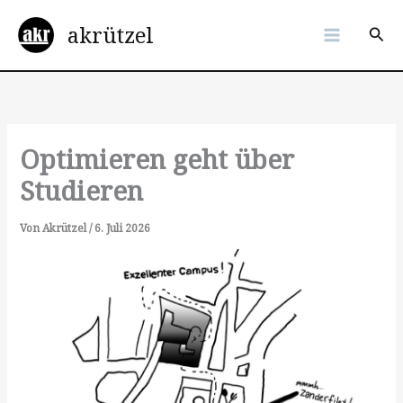
Zum
akrützel
Inhalt
Suc
springen
Optimieren geht über
Studieren
Von
Akrützel
/
6. Juli 2026