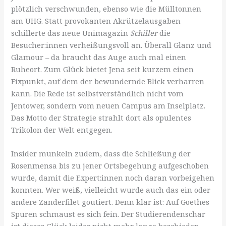
plötzlich verschwunden, ebenso wie die Mülltonnen
am UHG. Statt provokanten Akrützelausgaben
schillerte das neue Unimagazin
Schiller
die
Besucher:innen verheißungsvoll an. Überall Glanz und
Glamour – da braucht das Auge auch mal einen
Ruheort. Zum Glück bietet Jena seit kurzem einen
Fixpunkt, auf dem der bewundernde Blick verharren
kann. Die Rede ist selbstverständlich nicht vom
Jentower, sondern vom neuen Campus am Inselplatz.
Das Motto der Strategie strahlt dort als opulentes
Trikolon der Welt entgegen.
Insider munkeln zudem, dass die Schließung der
Rosenmensa bis zu jener Ortsbegehung aufgeschoben
wurde, damit die Expert:innen noch daran vorbeigehen
konnten. Wer weiß, vielleicht wurde auch das ein oder
andere Zanderfilet goutiert. Denn klar ist: Auf Goethes
Spuren schmaust es sich fein. Der Studierendenschar
ist dieses Glück leider nicht mehr lange beschieden.