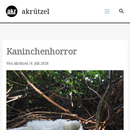
Zum
akrützel
Inhalt
Suc
springen
Kaninchenhorror
Von
Akrützel
/
6. Juli 2026