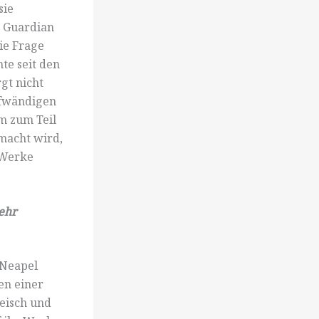
sie
m Guardian
ie Frage
te seit den
gt nicht
ufwändigen
m zum Teil
macht wird,
 Werke
mehr
s Neapel
en einer
leisch und