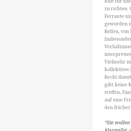
Blut für da
zu richten.
Ferrante ni
geworden ist
Reflex, von
Insbesonder
Verhältniss
interpretie
Vielmehr ma
kollektives
Recht damit
gibt keine 
treffen, Fa
auf eine Fr
den Bücher
“Sie wollen
klarstellst,