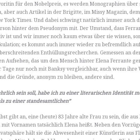
voritin für den Nobelpreis, es werden Monographien über 
, aber auch Artikel in der Brigitte, im Missy Magazin, de
 York Times. Und dabei schwingt natürlich immer auch d
rson hinter dem Pseudonym mit. Der Umstand, dass Ferran
iv ist und wir immer noch kaum etwas über sie wissen, sor
ekulation; es kommt auch immer wieder zu befremdlich a
berschreitenden Enthüllungsrecherchen. Gemessen an de
en Aufsehen, das um den Mensch hinter Elena Ferrante ge
ser Tage nur noch mit Banksy vergleichbar, auch wenn ihre
nd die Gründe, anonym zu bleiben, andere sind.
rlich sein soll, habe ich zu einer literarischen Identität 
ls zu einer standesamtlichen”
bst gibt an, eine (heute) 83 Jahre alte Frau zu sein, die au
mit Vornamen tatsächlich Elena heißt. Neben den Vorzüg
ivatsphäre hält sie die Abwesenheit einer Künstlerin aus F