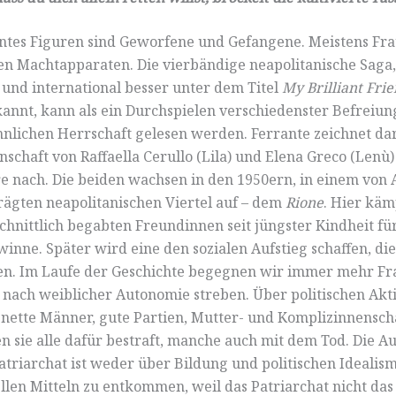
ntes Figuren sind Geworfene und Gefangene. Meistens Fra
en Machtapparaten. Die vierbändige neapolitanische Saga,
nd international besser unter dem Titel
My Brilliant Fri
kannt, kann als ein Durchspielen verschiedenster Befreiu
nlichen Herrschaft gelesen werden. Ferrante zeichnet dar
schaft von Raffaella Cerullo (Lila) und Elena Greco (Lenù)
re nach. Die beiden wachsen in den 1950ern, in einem von
ägten neapolitanischen Viertel auf – dem
Rione
. Hier käm
hnittlich begabten Freundinnen seit jüngster Kindheit für
winne. Später wird eine den sozialen Aufstieg schaffen, di
en. Im Laufe der Geschichte begegnen wir immer mehr Fr
t nach weiblicher Autonomie streben. Über politischen Akt
, nette Männer, gute Partien, Mutter- und Komplizinnensch
 sie alle dafür bestraft, manche auch mit dem Tod. Die A
atriarchat ist weder über Bildung und politischen Idealis
ellen Mitteln zu entkommen, weil das Patriarchat nicht da