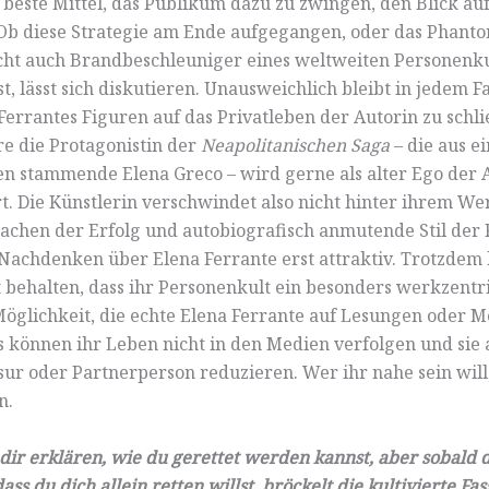
s beste Mittel, das Publikum dazu zu zwingen, den Blick au
 Ob diese Strategie am Ende aufgegangen, oder das Phant
cht auch Brandbeschleuniger eines weltweiten Personenku
, lässt sich diskutieren. Unausweichlich bleibt in jedem Fa
 Ferrantes Figuren auf das Privatleben der Autorin zu schl
e die Protagonistin der
Neapolitanischen Saga
– die aus e
en stammende Elena Greco – wird gerne als alter Ego der 
rt. Die Künstlerin verschwindet also nicht hinter ihrem We
chen der Erfolg und autobiografisch anmutende Stil der
 Nachdenken über Elena Ferrante erst attraktiv. Trotzdem 
 behalten, dass ihr Personenkult ein besonders werkzentrie
Möglichkeit, die echte Elena Ferrante auf Lesungen oder M
ns können ihr Leben nicht in den Medien verfolgen und sie 
isur oder Partnerperson reduzieren. Wer ihr nahe sein will
n.
 dir erklären, wie du gerettet werden kannst, aber sobald 
 dass du dich allein retten willst, bröckelt die kultivierte Fa