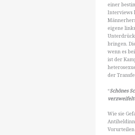
einer bestim
Interviews 
Männerherrs
eigene link
Unterdrücku
bringen. Di
wenn es bei
ist der Kam
heterosexue
der Transfe
“
Schönes Sc
verzweifelt
Wie sie Gef
Antiheldinn
Vorurteilen