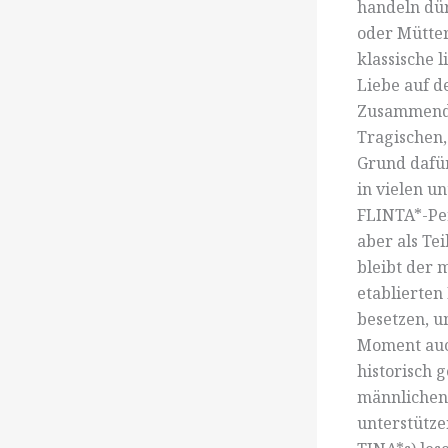
handeln dür
oder Mütter
klassische 
Liebe auf d
Zusammende
Tragischen,
Grund dafür
in vielen u
FLINTA*-Per
aber als Te
bleibt der 
etablierten
besetzen, u
Moment auch
historisch 
männlichen
unterstütze