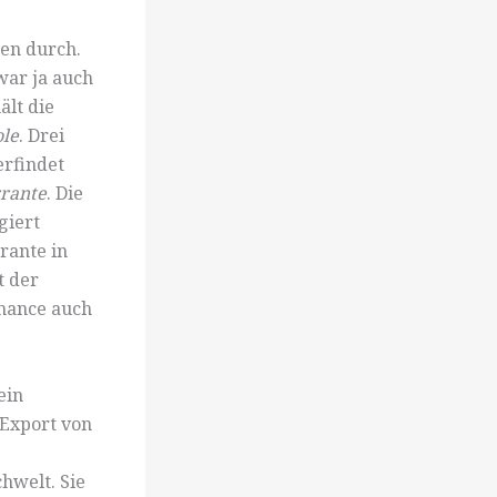
ten durch.
war ja auch
ält die
ole
. Drei
erfindet
rrante
. Die
giert
rante in
t der
rmance auch
ein
 Export von
hwelt. Sie