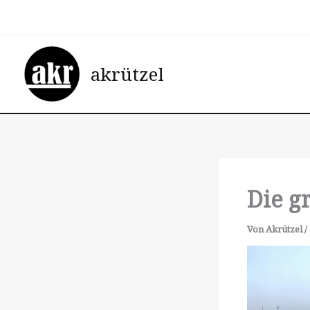
Zum
Inhalt
springen
akrützel
Die g
Von
Akrützel
/