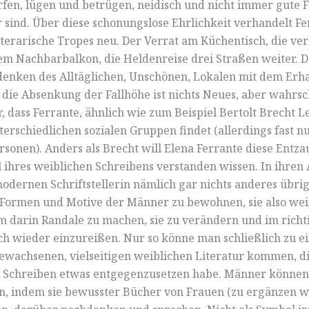
fen, lügen und betrügen, neidisch und nicht immer gute
 sind. Über diese schonungslose Ehrlichkeit verhandelt Fe
literarische Tropes neu. Der Verrat am Küchentisch, die ve
em Nachbarbalkon, die Heldenreise drei Straßen weiter. D
nken des Alltäglichen, Unschönen, Lokalen mit dem Erh
 die Absenkung der Fallhöhe ist nichts Neues, aber wahrsc
, dass Ferrante, ähnlich wie zum Beispiel Bertolt Brecht L
nterschiedlichen sozialen Gruppen findet (allerdings fast n
sonen). Anders als Brecht will Elena Ferrante diese Entz
il ihres weiblichen Schreibens verstanden wissen. In ihren
modernen Schriftstellerin nämlich gar nichts anderes übrig,
 Formen und Motive der Männer zu bewohnen, sie also wei
m darin Randale zu machen, sie zu verändern und im richt
 wieder einzureißen. Nur so könne man schließlich zu e
gewachsenen, vielseitigen weiblichen Literatur kommen, d
 Schreiben etwas entgegenzusetzen habe. Männer können
n, indem sie bewusster Bücher von Frauen (zu ergänzen w