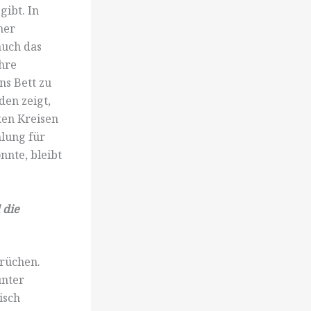
gibt. In
her
auch das
ihre
ns Bett zu
den zeigt,
ken Kreisen
hlung für
nnte, bleibt
 die
prüchen.
unter
isch