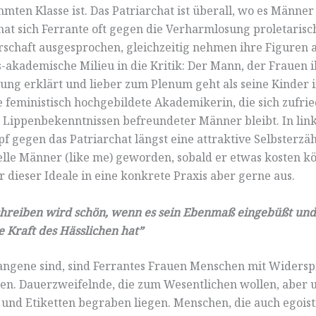
mten Klasse ist. Das Patriarchat ist überall, wo es Männer 
hat sich Ferrante oft gegen die Verharmlosung proletarisc
chaft ausgesprochen, gleichzeitig nehmen ihre Figuren 
s-akademische Milieu in die Kritik: Der Mann, der Frauen 
ng erklärt und lieber zum Plenum geht als seine Kinder i
e feministisch hochgebildete Akademikerin, die sich zufrie
 Lippenbekenntnissen befreundeter Männer bleibt. In lin
pf gegen das Patriarchat längst eine attraktive Selbsterzä
lle Männer (like me) geworden, sobald er etwas kosten kö
r dieser Ideale in eine konkrete Praxis aber gerne aus.
hreiben wird schön, wenn es sein Ebenmaß eingebüßt und
e Kraft des Hässlichen hat”
angene sind, sind Ferrantes Frauen Menschen mit Widers
en. Dauerzweifelnde, die zum Wesentlichen wollen, aber 
 und Etiketten begraben liegen. Menschen, die auch egoist