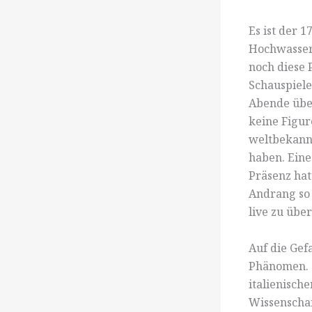
Es ist der 
Hochwasserm
noch diese 
Schauspiel
Abende über 
keine Figure
weltbekannt
haben. Eine
Präsenz hat
Andrang so 
live zu übe
Auf die Gefa
Phänomen. S
italienisch
Wissenschaf