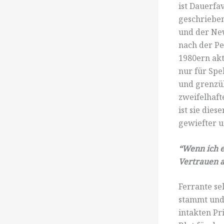
ist Dauerfa
geschrieben
und der New
nach der Pe
1980ern akt
nur für Sp
und grenzü
zweifelhaft
ist sie die
gewiefter u
“Wenn ich eh
Vertrauen a
Ferrante sel
stammt und 
intakten Pr