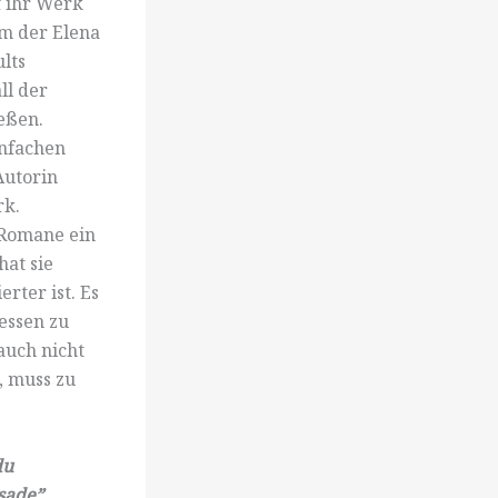
f ihr Werk
om der Elena
lts
ll der
ießen.
infachen
Autorin
rk.
 Romane ein
hat sie
rter ist. Es
essen zu
auch nicht
, muss zu
du
ssade”