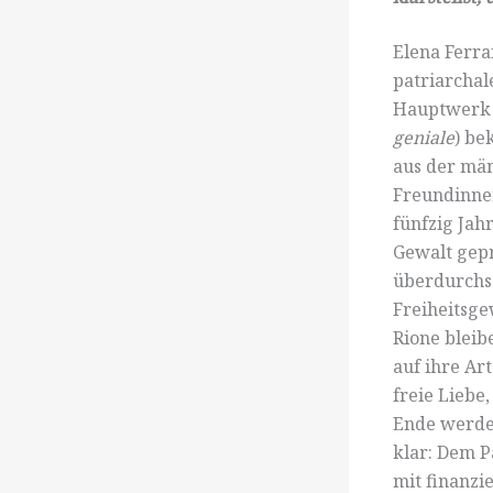
Elena Ferra
patriarchal
Hauptwerk u
geniale
) be
aus der män
Freundinnen
fünfzig Jah
Gewalt gepr
überdurchsc
Freiheitsge
Rione bleib
auf ihre Ar
freie Liebe
Ende werden
klar: Dem P
mit finanzi