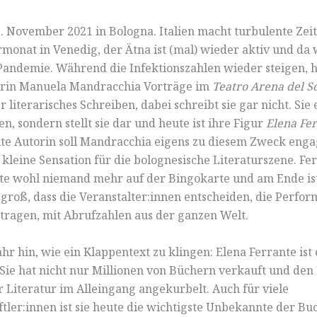
17. November 2021 in Bologna. Italien macht turbulente Zei
onat in Venedig, der Ätna ist (mal) wieder aktiv und da 
Pandemie. Während die Infektionszahlen wieder steigen, h
erin Manuela Mandracchia Vorträge im
Teatro Arena del S
literarisches Schreiben, dabei schreibt sie gar nicht. Sie 
n, sondern stellt sie dar und heute ist ihre Figur
Elena Fe
e Autorin soll Mandracchia eigens zu diesem Zweck enga
 kleine Sensation für die bolognesische Literaturszene. Fer
te wohl niemand mehr auf der Bingokarte und am Ende is
groß, dass die Veranstalter:innen entscheiden, die Perfo
rtragen, mit Abrufzahlen aus der ganzen Welt.
hr hin, wie ein Klappentext zu klingen: Elena Ferrante ist 
ie hat nicht nur Millionen von Büchern verkauft und den
er Literatur im Alleingang angekurbelt. Auch für viele
tler:innen ist sie heute die wichtigste Unbekannte der Buc