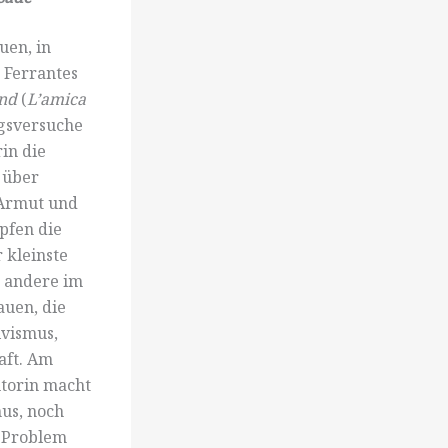
uen, in
 Ferrantes
end
(
L’amica
ngsversuche
in die
 über
 Armut und
pfen die
 kleinste
e andere im
auen, die
ivismus,
aft. Am
utorin macht
mus, noch
s Problem