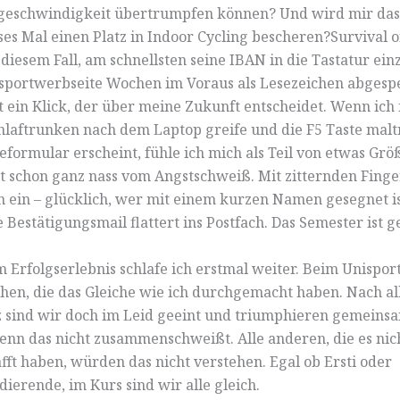
geschwindigkeit übertrumpfen können? Und wird mir das
ses Mal einen Platz in Indoor Cycling bescheren?Survival of 
 diesem Fall, am schnellsten seine IBAN in die Tastatur 
sportwerbseite Wochen im Voraus als Lesezeichen abgespe
st ein Klick, der über meine Zukunft entscheidet. Wenn ich
laftrunken nach dem Laptop greife und die F5 Taste maltr
formular erscheint, fühle ich mich als Teil von etwas Gr
t schon ganz nass vom Angstschweiß. Mit zitternden Finge
 ein – glücklich, wer mit einem kurzen Namen gesegnet is
e Bestätigungsmail flattert ins Postfach. Das Semester ist g
 Erfolgserlebnis schlafe ich erstmal weiter. Beim Unispor
en, die das Gleiche wie ich durchgemacht haben. Nach al
 sind wir doch im Leid geeint und triumphieren gemeins
enn das nicht zusammenschweißt. Alle anderen, die es nic
fft haben, würden das nicht verstehen. Egal ob Ersti oder
dierende, im Kurs sind wir alle gleich.