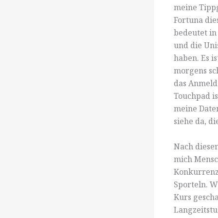
meine Tipp
Fortuna die
bedeutet in
und die Uni
haben. Es i
morgens sch
das Anmelde
Touchpad is
meine Daten
siehe da, di
Nach diesem
mich Mensch
Konkurrenz
Sporteln. W
Kurs gescha
Langzeitstu