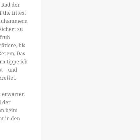
 Rad der
the fittest
einzuhämmern
ichert zu
 früh
ätiere, bis
ößerem. Das
rn tippe ich
t – und
erettet.
t erwarten
l der
am beim
ht in den