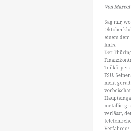
Von Marcel
Sag mir, wo
Oktoberklub
einem dem A
links.
Der Thürin
Finanzkontr
Teilkörpers
FSU. Seinen
nicht gerad
vorbeischau
Haupteinga
metallic-gr
verlässt, d
telefonisch
Verfahrens 