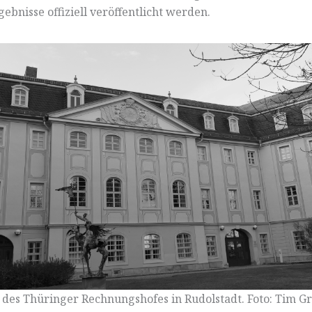
ebnisse offiziell veröffentlicht werden.
 des Thüringer Rechnungshofes in Rudolstadt. Foto: Tim G