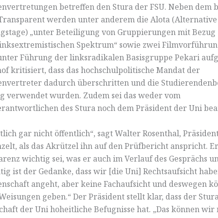
nvertretungen betreffen den Stura der FSU. Neben dem b
ransparent werden unter anderem die Alota (Alternative
ngstage) „unter Beteiligung von Gruppierungen mit Bezug
linksextremistischen Spektrum“ sowie zwei Filmvorführu
unter Führung der linksradikalen Basisgruppe Pekari aufge
f kritisiert, dass das hochschulpolitische Mandat der
nvertreter dadurch überschritten und die Studierendenb
g verwendet wurden. Zudem sei das weder vom
rantwortlichen des Stura noch dem Präsident der Uni be
ntlich gar nicht öffentlich“, sagt Walter Rosenthal, Präsiden
elt, als das Akrützel ihn auf den Prüfbericht anspricht. Er
renz wichtig sei, was er auch im Verlauf des Gesprächs u
htig ist der Gedanke, dass wir [die Uni] Rechtsaufsicht hab
nschaft angeht, aber keine Fachaufsicht und deswegen k
Weisungen geben.“ Der Präsident stellt klar, dass der Stura
chaft der Uni hoheitliche Befugnisse hat. „Das können wir 