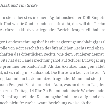
 Haak und Tim Große
 du stehst heißt es in einem Agitationslied der DDR-Singet
. Und wo die Studierendenschaft steht, das will der Rech
krützel exklusiv vorliegenden Bericht festgestellt haben:
ger Landesrechnungshof ist ein regierungsunabhängiges 
olle von Körperschaften des öffentlichen Rechts und eben
chaften des öffentlichen Rechts, wie dem Studierendenrat 
 Sitz hat der Landesrechnungshof auf Schloss Ludwigsburg
e prominenten Rudolstadt. Als das Akrützel unangemeldet
t, ist es ruhig im Schlosshof. Die Büros wirken verlassen.
ng kommt ein baskenmützentragender Mann und steigt in
auen Peugeot. Es ist das letzte Auto, was an diesem Tag de
enn es ist Freitag, 14 Uhr. Zu Beamtendeutsch: Wochenende
e Nachfrage teilt der Rechnungshof mit, dass aufgrund des
noch nicht feststehe, wann beziehungsweise ob die