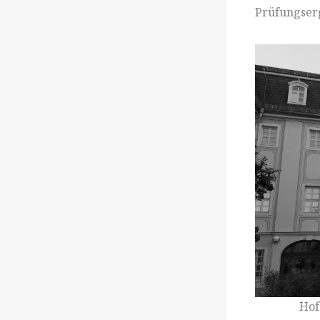
Prüfungserg
Hof