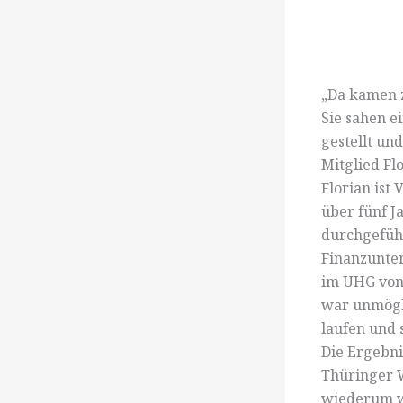
„Da kamen 
Sie sahen e
gestellt und
Mitglied Fl
Florian ist
über fünf J
durchgeführ
Finanzunte
im UHG von
war unmögli
laufen und 
Die Ergebn
Thüringer W
wiederum wa