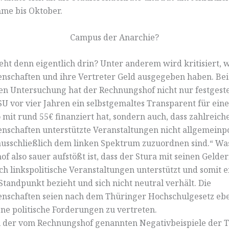
me bis Oktober.
Campus der Anarchie?
eht denn eigentlich drin? Unter anderem wird kritisiert, 
nschaften und ihre Vertreter Geld ausgegeben haben. Bei
en Untersuchung hat der Rechnungshof nicht nur festgestel
SU vor vier Jahren ein selbstgemaltes Transparent für eine
it rund 55€ finanziert hat, sondern auch, dass zahlreich
nschaften unterstützte Veranstaltungen nicht allgemeinpo
ausschließlich dem linken Spektrum zuzuordnen sind.“ W
f also sauer aufstößt ist, dass der Stura mit seinen Gelde
ch linkspolitische Veranstaltungen unterstützt und somit 
 Standpunkt bezieht und sich nicht neutral verhält. Die
nschaften seien nach dem Thüringer Hochschulgesetz ebe
ene politische Forderungen zu vertreten.
l der vom Rechnungshof genannten Negativbeispiele der 