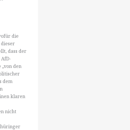
wofür die
 dieser
lt, dass der
 AfD-
e „von den
litischer
as dem
rn
einen klaren
n nicht
Thüringer