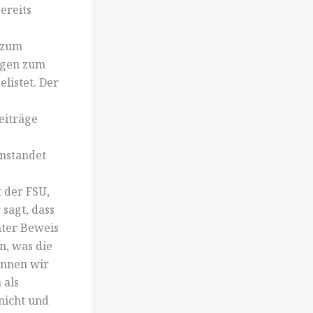
ereits
 zum
ngen zum
listet. Der
eiträge
anstandet
t der FSU,
 sagt, dass
nter Beweis
en, was die
önnen wir
 als
nicht und