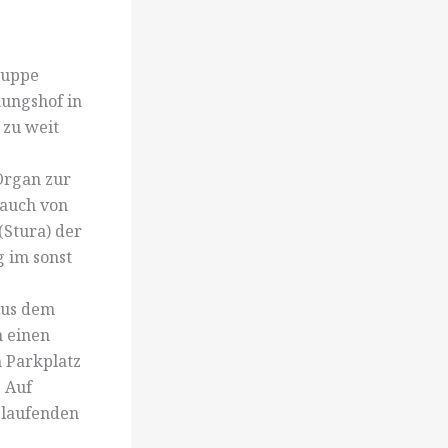
ruppe
nungshof in
 zu weit
Organ zur
 auch von
(Stura) der
 im sonst
 Aus dem
 einen
n Parkplatz
. Auf
 laufenden