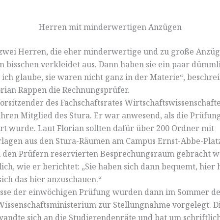
Herren mit minderwertigen Anzügen
zwei Herren, die eher minderwertige und zu große Anzüg
in bisschen verkleidet aus. Dann haben sie ein paar dümm
 ich glaube, sie waren nicht ganz in der Materie“, beschrei
orian Rappen die Rechnungsprüfer.
 Vorsitzender des Fachschaftsrates Wirtschaftswissenschafte
ahren Mitglied des Stura. Er war anwesend, als die Prüfun
t wurde. Laut Florian sollten dafür über 200 Ordner mit
rlagen aus den Stura-Räumen am Campus Ernst-Abbe-Platz
 den Prüfern reservierten Besprechungsraum gebracht w
ch, wie er berichtet: „Sie haben sich dann bequemt, hier 
sich das hier anzuschauen.“
isse der einwöchigen Prüfung wurden dann im Sommer d
issenschaftsministerium zur Stellungnahme vorgelegt. D
ndte sich an die Studierendenräte und bat um schriftlic