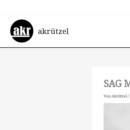
Zum
Inhalt
springen
akrützel
SAG 
Von
Akrützel
/