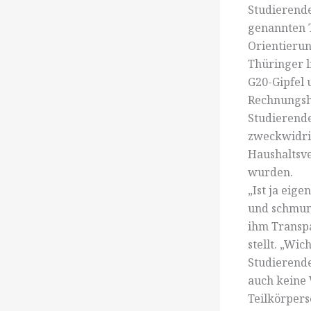
Studierende
genannten T
Orientieru
Thüringer 
G20-Gipfel 
Rechnungsho
Studierende
zweckwidri
Haushaltsve
wurden.
„Ist ja eige
und schmunz
ihm Transpa
stellt. „Wic
Studierende
auch keine 
Teilkörpers