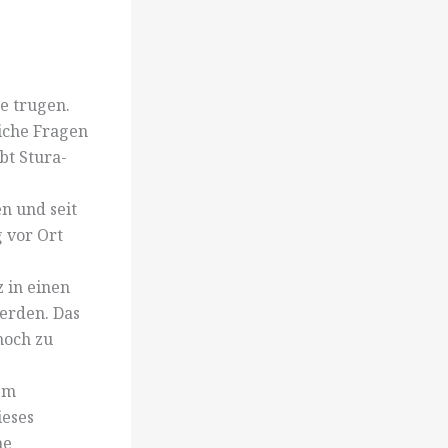
e trugen.
liche Fragen
bt Stura-
n und seit
g vor Ort
 in einen
erden. Das
hoch zu
em
ieses
he