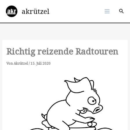
Zum
akrützel
Inhalt
Suc
springen
Richtig reizende Radtouren
Von
Akrützel
/
15. Juli 2020