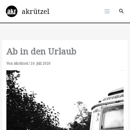
Zum
akrützel
Inhalt
Suc
springen
Ab in den Urlaub
Von
Akrützel
/
10. Juli 2020