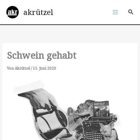
Zum
akrützel
Inhalt
Suc
springen
Schwein gehabt
Von
Akrützel
/
15. Juni 2020