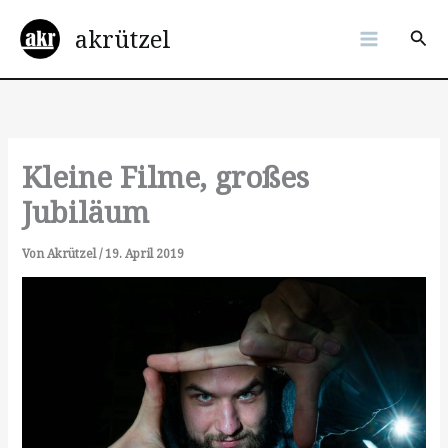
Zum
akrützel
Inhalt
Suc
springen
Kleine Filme, großes
Jubiläum
Von
Akrützel
/
19. April 2019