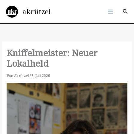
Zum
akrützel
Inhalt
Suc
springen
Kniffelmeister: Neuer
Lokalheld
Von
Akrützel
/
6. Juli 2026