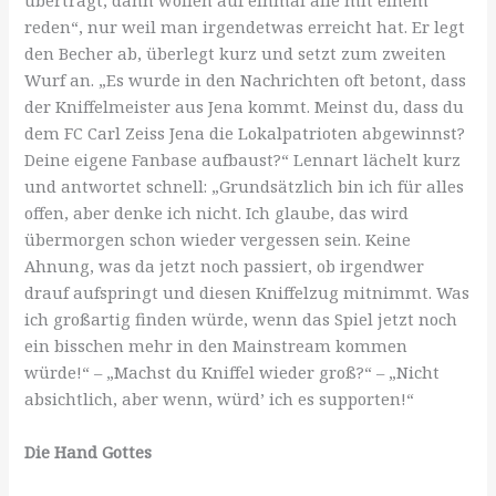
überträgt, dann wollen auf einmal alle mit einem
reden“, nur weil man irgendetwas erreicht hat. Er legt
den Becher ab, überlegt kurz und setzt zum zweiten
Wurf an. „Es wurde in den Nachrichten oft betont, dass
der Kniffelmeister aus Jena kommt. Meinst du, dass du
dem FC Carl Zeiss Jena die Lokalpatrioten abgewinnst?
Deine eigene Fanbase aufbaust?“ Lennart lächelt kurz
und antwortet schnell: „Grundsätzlich bin ich für alles
offen, aber denke ich nicht. Ich glaube, das wird
übermorgen schon wieder vergessen sein. Keine
Ahnung, was da jetzt noch passiert, ob irgendwer
drauf aufspringt und diesen Kniffelzug mitnimmt. Was
ich großartig finden würde, wenn das Spiel jetzt noch
ein bisschen mehr in den Mainstream kommen
würde!“ – „Machst du Kniffel wieder groß?“ – „Nicht
absichtlich, aber wenn, würd’ ich es supporten!“
Die Hand Gottes