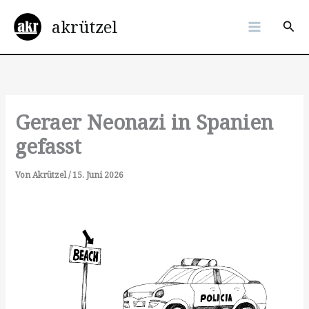
Zum
akrützel
Inhalt
Suc
springen
Geraer Neonazi in Spanien
gefasst
Von
Akrützel
/
15. Juni 2026