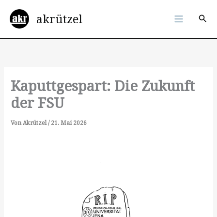
Zum
akrützel
Inhalt
Suc
springen
Kaputtgespart: Die Zukunft
der FSU
Von
Akrützel
/
21. Mai 2026