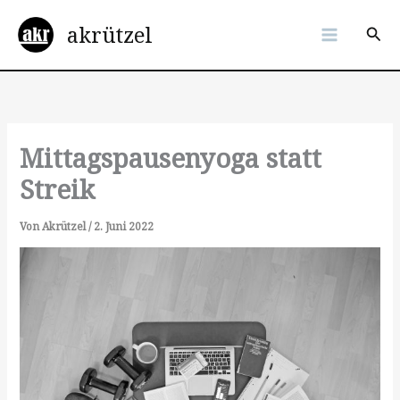
Zum
akrützel
Inhalt
Suc
springen
Mittagspausenyoga statt
Streik
Von
Akrützel
/
2. Juni 2022