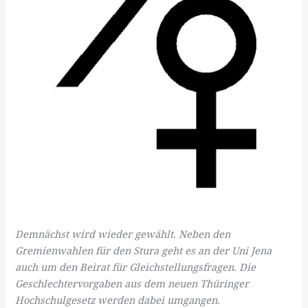
Demnächst wird wieder gewählt. Neben den
Gremienwahlen für den Stura geht es an der Uni Jena
auch um den Beirat für Gleichstellungsfragen. Die
Geschlechtervorgaben aus dem neuen Thüringer
Hochschulgesetz werden dabei umgangen.