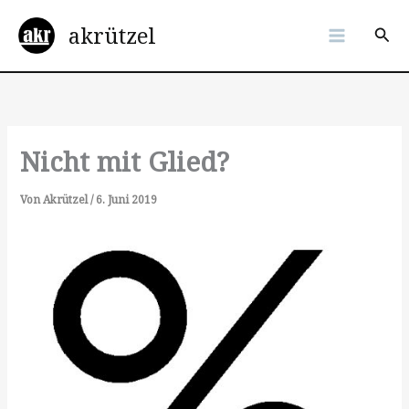
Zum
akrützel
Inhalt
Suc
springen
Nicht mit Glied?
Von
Akrützel
/
6. Juni 2019